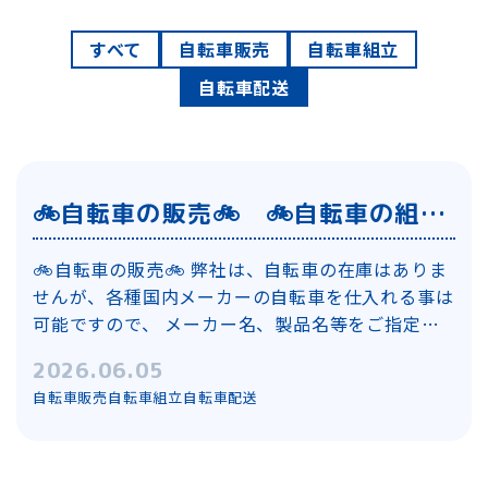
すべて
自転車販売
自転車組立
自転車配送
🚲自転車の販売🚲 🚲自転車の組立
🚲 🚚自転車の配送🚚
🚲自転車の販売🚲 弊社は、自転車の在庫はありま
せんが、各種国内メーカーの自転車を仕入れる事は
可能ですので、 メーカー名、製品名等をご指定く
ださい。もちろん電動自転車においてもご相談を承
2026.06.05
ります。 ※注）海外メーカーやスポーツ車等特殊
自転車販売
自転車組立
自転車配送
な自転車においてはお断りする場合がございます。
🚲自転...